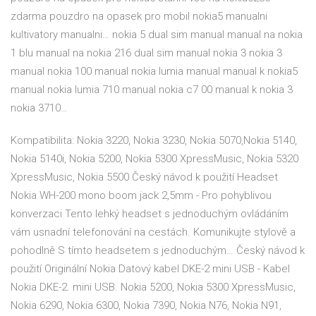
zdarma pouzdro na opasek pro mobil nokia5 manualni
kultivatory manualni… nokia 5 dual sim manual manual na nokia
1 blu manual na nokia 216 dual sim manual nokia 3 nokia 3
manual nokia 100 manual nokia lumia manual manual k nokia5
manual nokia lumia 710 manual nokia c7 00 manual k nokia 3
nokia 3710…
Kompatibilita: Nokia 3220, Nokia 3230, Nokia 5070,Nokia 5140,
Nokia 5140i, Nokia 5200, Nokia 5300 XpressMusic, Nokia 5320
XpressMusic, Nokia 5500 Český návod k použití Headset
Nokia WH-200 mono boom jack 2,5mm - Pro pohyblivou
konverzaci Tento lehký headset s jednoduchým ovládáním
vám usnadní telefonování na cestách. Komunikujte stylově a
pohodlně S tímto headsetem s jednoduchým… Český návod k
použití Originální Nokia Datový kabel DKE-2 mini USB - Kabel
Nokia DKE-2. mini USB. Nokia 5200, Nokia 5300 XpressMusic,
Nokia 6290, Nokia 6300, Nokia 7390, Nokia N76, Nokia N91,