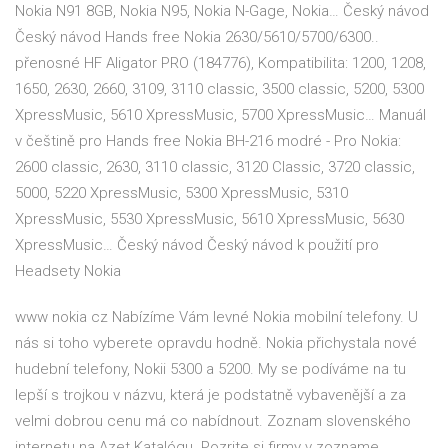
Nokia N91 8GB, Nokia N95, Nokia N-Gage, Nokia… Český návod
Český návod Hands free Nokia 2630/5610/5700/6300..
přenosné HF Aligator PRO (184776), Kompatibilita: 1200, 1208,
1650, 2630, 2660, 3109, 3110 classic, 3500 classic, 5200, 5300
XpressMusic, 5610 XpressMusic, 5700 XpressMusic… Manuál
v češtině pro Hands free Nokia BH-216 modré - Pro Nokia:
2600 classic, 2630, 3110 classic, 3120 Classic, 3720 classic,
5000, 5220 XpressMusic, 5300 XpressMusic, 5310
XpressMusic, 5530 XpressMusic, 5610 XpressMusic, 5630
XpressMusic… Český návod Český návod k použití pro
Headsety Nokia
www nokia cz Nabízíme Vám levné Nokia mobilní telefony. U
nás si toho vyberete opravdu hodně. Nokia přichystala nové
hudební telefony, Nokii 5300 a 5200. My se podíváme na tu
lepší s trojkou v názvu, která je podstatně vybavenější a za
velmi dobrou cenu má co nabídnout. Zoznam slovenského
internetu na Azet Katalógu. Pozrite si firmy v zozname,