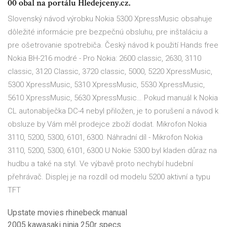
00 obal na portálu Hledejceny.cz.
Slovenský návod výrobku Nokia 5300 XpressMusic obsahuje
dôležité informácie pre bezpečnú obsluhu, pre inštaláciu a
pre ošetrovanie spotrebiča. Český návod k použití Hands free
Nokia BH-216 modré - Pro Nokia: 2600 classic, 2630, 3110
classic, 3120 Classic, 3720 classic, 5000, 5220 XpressMusic,
5300 XpressMusic, 5310 XpressMusic, 5530 XpressMusic,
5610 XpressMusic, 5630 XpressMusic… Pokud manuál k Nokia
CL autonabíječka DC-4 nebyl přiložen, je to porušení a návod k
obsluze by Vám měl prodejce zboží dodat. Mikrofon Nokia
3110, 5200, 5300, 6101, 6300. Náhradní díl - Mikrofon Nokia
3110, 5200, 5300, 6101, 6300 U Nokie 5300 byl kladen důraz na
hudbu a také na styl. Ve výbavě proto nechybí hudební
přehrávač. Displej je na rozdíl od modelu 5200 aktivní a typu
TFT
Upstate movies rhinebeck manual
2005 kawasaki ninja 250r specs