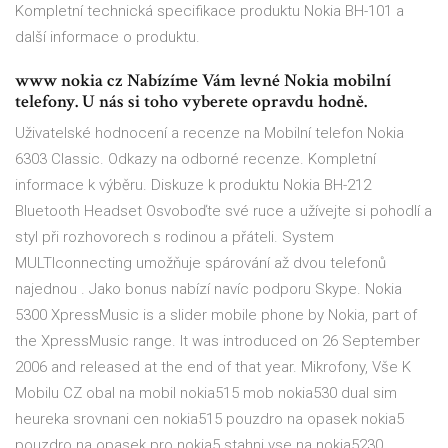
Kompletní technická specifikace produktu Nokia BH-101 a
další informace o produktu.
www nokia cz Nabízíme Vám levné Nokia mobilní
telefony. U nás si toho vyberete opravdu hodně.
Uživatelské hodnocení a recenze na Mobilní telefon Nokia
6303 Classic. Odkazy na odborné recenze. Kompletní
informace k výběru. Diskuze k produktu Nokia BH-212
Bluetooth Headset Osvoboďte své ruce a užívejte si pohodlí a
styl při rozhovorech s rodinou a přáteli. System
MULTIconnecting umožňuje spárování až dvou telefonů
najednou . Jako bonus nabízí navíc podporu Skype. Nokia
5300 XpressMusic is a slider mobile phone by Nokia, part of
the XpressMusic range. It was introduced on 26 September
2006 and released at the end of that year. Mikrofony, Vše K
Mobilu CZ obal na mobil nokia515 mob nokia530 dual sim
heureka srovnani cen nokia515 pouzdro na opasek nokia5
pouzdro na opasek pro nokia5 stahni vse na nokia5230