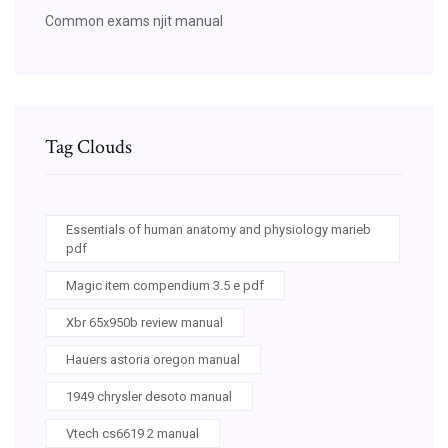
Common exams njit manual
Tag Clouds
Essentials of human anatomy and physiology marieb
pdf
Magic item compendium 3.5 e pdf
Xbr 65x950b review manual
Hauers astoria oregon manual
1949 chrysler desoto manual
Vtech cs6619 2 manual