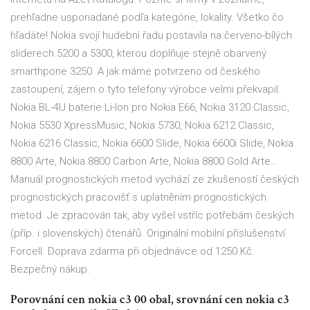
prehľadne usporiadané podľa kategórie, lokality. Všetko čo
hľadáte! Nokia svojí hudební řadu postavila na červeno-bílých
sliderech 5200 a 5300, kterou doplňuje stejně obarvený
smarthpone 3250. A jak máme potvrzeno od českého
zastoupení, zájem o tyto telefony výrobce velmi překvapil.
Nokia BL-4U baterie Li-Ion pro Nokia E66, Nokia 3120 Classic,
Nokia 5530 XpressMusic, Nokia 5730, Nokia 6212 Classic,
Nokia 6216 Classic, Nokia 6600 Slide, Nokia 6600i Slide, Nokia
8800 Arte, Nokia 8800 Carbon Arte, Nokia 8800 Gold Arte…
Manuál prognostických metod vychází ze zkušeností českých
prognostických pracovišť s uplatněním prognostických
metod. Je zpracován tak, aby vyšel vstříc potřebám českých
(příp. i slovenských) čtenářů. Originální mobilní příslušenství
Forcell. Doprava zdarma při objednávce od 1250 Kč.
Bezpečný nákup.
Porovnání cen nokia c3 00 obal, srovnání cen nokia c3