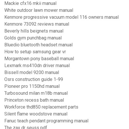
Mackie cfx16 mkii manual
White outdoor lawn mower manual
Kenmore progressive vacuum model 116 owners manual
Kenmore 73092 reviews manual
Beverly hills beignets manual
Golds gym punchbag manual
Bluedio bluetooth headset manual
How to setup samsung gear vr
Morgantown pony baseball manual
Lexmark ms410dn driver manual
Bissell model 9200 manual
Osrs construction guide 1-99
Pioneer pro 1150hd manual
Turbosound milan m18b manual
Princeton recess bath manual
Workforce thd850 replacement parts
Silent flame woodstove manual
Fanuc teach pendant programming manual
The zax dr seuss pdf